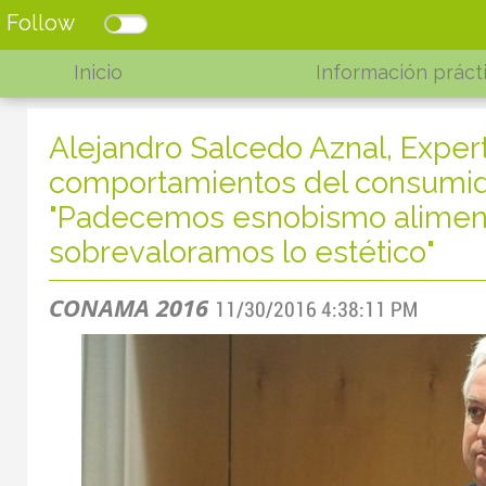
Follow
Inicio
Información práct
Alejandro Salcedo Aznal, Exper
comportamientos del consumid
"Padecemos esnobismo alimena
sobrevaloramos lo estético"
CONAMA 2016
11/30/2016 4:38:11 PM