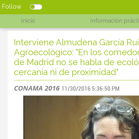
Follow
Inicio
Información práct
Interviene Almudena García Ru
Agroecológico: "En los comedo
de Madrid no se habla de ecológ
cercanía ni de proximidad"
CONAMA 2016
11/30/2016 5:36:50 PM