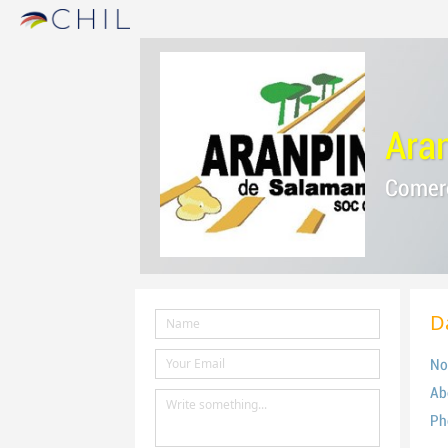
Ara
Comerc
D
No
Ab
Ph