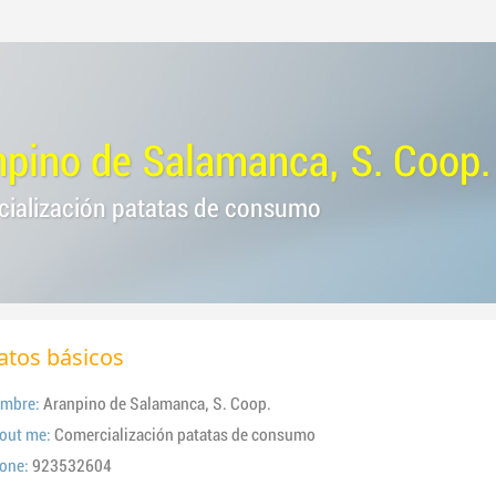
npino de Salamanca, S. Coop.
ialización patatas de consumo
atos básicos
mbre:
Aranpino de Salamanca, S. Coop.
out me:
Comercialización patatas de consumo
one:
923532604