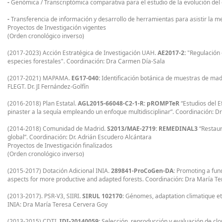
-
Genómica / Transcriptómica comparativa para el estudio de la evolución del
-
Transferencia de información y desarrollo de herramientas para asistir la me
Proyectos de Investigación vigentes
(Orden cronológico inverso)
(2017-2023) Acción Estratégica de Investigación UAH.
AE2017-2:
"Regulación c
especies forestales". Coordinación: Dra Carmen Día-Sala
(2017-2021) MAPAMA.
EG17-040:
Identificación botánica de muestras de mad
FLEGT. Dr. JI Fernández-Golfín
(2016-2018) Plan Estatal.
AGL2015-66048-C2-1-R: pROMPTeR
“Estudios del E
pinaster a la sequía empleando un enfoque multidisciplinar”. Coordinación: 
(2014-2018) Comunidad de Madrid.
S2013/MAE-2719: REMEDINAL3
“Restaur
global”. Coordinación: Dr. Adrián Escudero Alcántara
Proyectos de Investigación finalizados
(Orden cronológico inverso)
(2015-2017) Dotación Adicional INIA.
289841-ProCoGen-DA
: Promoting a fu
aspects for more productive and adapted forests. Coordinación: Dra María T
(2013-2017). PSR-V3, SIIRI.
SIRUL 102170
: Génomes, adaptation climatique et 
INIA: Dra María Teresa Cervera Goy
(2013-2015) CDTI.
IDI-20140059:
Selección, reproducción y evaluación de clo