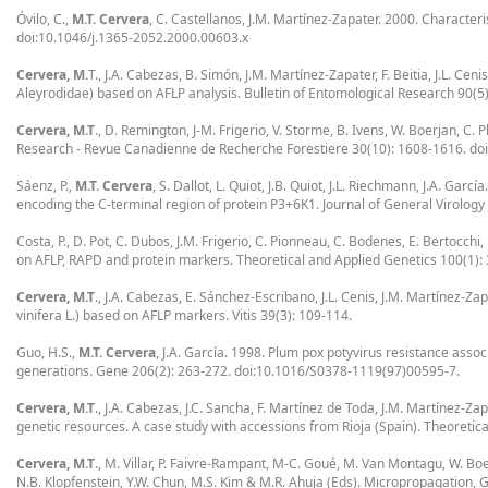
Óvilo, C.,
M.T. Cervera
, C. Castellanos, J.M. Martínez-Zapater. 2000. Characte
doi:10.1046/j.1365-2052.2000.00603.x
Cervera, M.
T., J.A. Cabezas, B. Simón, J.M. Martínez-Zapater, F. Beitia, J.L. C
Aleyrodidae) based on AFLP analysis. Bulletin of Entomological Research 90(5)
Cervera, M.T
., D. Remington, J-M. Frigerio, V. Storme, B. Ivens, W. Boerjan, C
Research - Revue Canadienne de Recherche Forestiere 30(10): 1608-1616. doi
Sáenz, P.,
M.T. Cervera
, S. Dallot, L. Quiot, J.B. Quiot, J.L. Riechmann, J.A. Ga
encoding the C-terminal region of protein P3+6K1. Journal of General Virology
Costa, P., D. Pot, C. Dubos, J.M. Frigerio, C. Pionneau, C. Bodenes, E. Bertocchi,
on AFLP, RAPD and protein markers. Theoretical and Applied Genetics 100(1)
Cervera, M.T
., J.A. Cabezas, E. Sánchez-Escribano, J.L. Cenis, J.M. Martínez-Zap
vinifera L.) based on AFLP markers. Vitis 39(3): 109-114.
Guo, H.S.,
M.T. Cervera
, J.A. García. 1998. Plum pox potyvirus resistance assoc
generations. Gene 206(2): 263-272. doi:10.1016/S0378-1119(97)00595-7.
Cervera, M.T
., J.A. Cabezas, J.C. Sancha, F. Martínez de Toda, J.M. Martínez-Zap
genetic resources. A case study with accessions from Rioja (Spain). Theoreti
Cervera, M.T
., M. Villar, P. Faivre-Rampant, M-C. Goué, M. Van Montagu, W. Bo
N.B. Klopfenstein, Y.W. Chun, M.S. Kim & M.R. Ahuja (Eds). Micropropagation, G