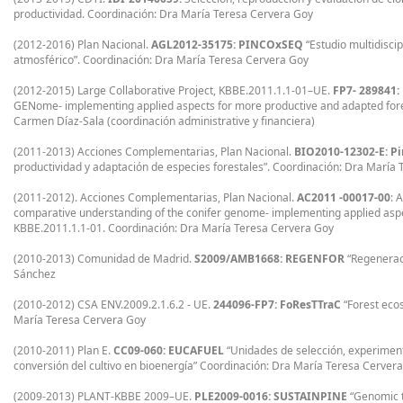
productividad. Coordinación: Dra María Teresa Cervera Goy
(2012-2016) Plan Nacional.
AGL2012-35175: PINCOxSEQ
“Estudio multidisci
atmosférico”. Coordinación: Dra María Teresa Cervera Goy
(2012-2015) Large Collaborative Project, KBBE.2011.1.1-01–UE.
FP7- 289841
GENome- implementing applied aspects for more productive and adapted forest
Carmen Díaz-Sala (coordinación administrative y financiera)
(2011-2013) Acciones Complementarias, Plan Nacional.
BIO2010-12302-E: P
productividad y adaptación de especies forestales”. Coordinación: Dra María
(2011-2012). Acciones Complementarias, Plan Nacional.
AC2011 -00017-00
: 
comparative understanding of the conifer genome- implementing applied aspe
KBBE.2011.1.1-01. Coordinación: Dra María Teresa Cervera Goy
(2010-2013) Comunidad de Madrid.
S2009/AMB1668: REGENFOR
“Regeneraci
Sánchez
(2010-2012) CSA ENV.2009.2.1.6.2 - UE.
244096-FP7: FoResTTraC
“Forest eco
María Teresa Cervera Goy
(2010-2011) Plan E.
CC09-060: EUCAFUEL
“Unidades de selección, experiment
conversión del cultivo en bioenergía” Coordinación: Dra María Teresa Cerver
(2009-2013) PLANT-KBBE 2009–UE.
PLE2009-0016: SUSTAINPINE
“Genomic t