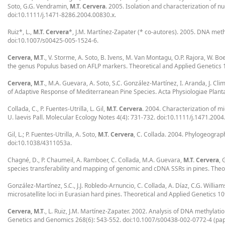
Soto, G.G. Vendramin,
M.T. Cervera
. 2005. Isolation and characterization of nu
doi:10.1111/j.1471-8286.2004.00830.x.
Ruiz*, L.,
M.T. Cervera
*, J.M. Martínez-Zapater (* co-autores). 2005. DNA met
doi:10.1007/s00425-005-1524-6.
Cervera, M.T
., V. Storme, A. Soto, B. Ivens, M. Van Montagu, O.P. Rajora, W. Bo
the genus Populus based on AFLP markers. Theoretical and Applied Genetics 
Cervera, M.T
., M.A. Guevara, A. Soto, S.C. González-Martínez, I. Aranda, J. Clim
of Adaptive Response of Mediterranean Pine Species. Acta Physiologiae Plant
Collada, C., P. Fuentes-Utrilla, L. Gil,
M.T. Cervera
. 2004. Characterization of mi
U. laevis Pall. Molecular Ecology Notes 4(4): 731-732. doi:10.1111/j.1471.2004
Gil, L.; P. Fuentes-Utrilla, A. Soto,
M.T. Cervera
, C. Collada. 2004. Phylogeograp
doi:10.1038/4311053a.
Chagné, D., P. Chaumeil, A. Ramboer, C. Collada, M.A. Guevara,
M.T. Cervera
, 
species transferability and mapping of genomic and cDNA SSRs in pines. Theo
González-Martínez, S.C., J.J. Robledo-Arnuncio, C. Collada, A. Díaz, C.G. Williams
microsatellite loci in Eurasian hard pines. Theoretical and Applied Genetics 
Cervera, M.T
., L. Ruiz, J.M. Martínez-Zapater. 2002. Analysis of DNA methylat
Genetics and Genomics 268(6): 543-552. doi:10.1007/s00438-002-0772-4 (pape