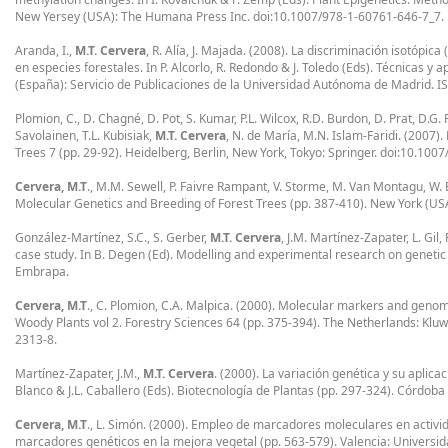
New Yersey (USA): The Humana Press Inc. doi:10.1007/978-1-60761-646-7_7.
Aranda, I.,
M.T. Cervera
, R. Alía, J. Majada. (2008). La discriminación isotópica
en especies forestales. In P. Alcorlo, R. Redondo & J. Toledo (Eds). Técnicas y
(España): Servicio de Publicaciones de la Universidad Autónoma de Madrid. 
Plomion, C., D. Chagné, D. Pot, S. Kumar, P.L. Wilcox, R.D. Burdon, D. Prat, D.G. 
Savolainen, T.L. Kubisiak,
M.T. Cervera
, N. de María, M.N. Islam-Faridi. (2007)
Trees 7 (pp. 29-92). Heidelberg, Berlin, New York, Tokyo: Springer. doi:10.10
Cervera, M.T
., M.M. Sewell, P. Faivre Rampant, V. Storme, M. Van Montagu, W
Molecular Genetics and Breeding of Forest Trees (pp. 387-410). New York (US
González-Martínez, S.C., S. Gerber,
M.T. Cervera
, J.M. Martínez-Zapater, L. Gil
case study. In B. Degen (Ed). Modelling and experimental research on genetic 
Embrapa.
Cervera, M.T
., C. Plomion, C.A. Malpica. (2000). Molecular markers and genom
Woody Plants vol 2. Forestry Sciences 64 (pp. 375-394). The Netherlands: Klu
2313-8.
Martínez-Zapater, J.M.,
M.T. Cervera
. (2000). La variación genética y su aplicac
Blanco & J.L. Caballero (Eds). Biotecnología de Plantas (pp. 297-324). Córdob
Cervera, M.T
., L. Simón. (2000). Empleo de marcadores moleculares en activida
marcadores genéticos en la mejora vegetal (pp. 563-579). Valencia: Universida