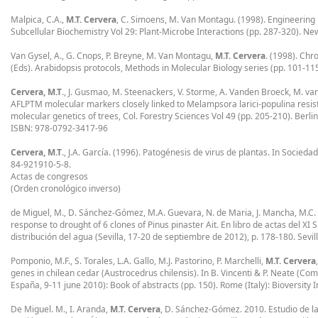
Malpica, C.A.,
M.T. Cervera
, C. Simoens, M. Van Montagu. (1998). Engineering r
Subcellular Biochemistry Vol 29: Plant-Microbe Interactions (pp. 287-320). N
Van Gysel, A., G. Cnops, P. Breyne, M. Van Montagu,
M.T. Cervera
. (1998). Chr
(Eds). Arabidopsis protocols, Methods in Molecular Biology series (pp. 101-
Cervera, M.T
., J. Gusmao, M. Steenackers, V. Storme, A. Vanden Broeck, M. van
AFLPTM molecular markers closely linked to Melampsora larici-populina resista
molecular genetics of trees, Col. Forestry Sciences Vol 49 (pp. 205-210). Berl
ISBN: 978-0792-3417-96
Cervera, M.T
., J.A. García. (1996). Patogénesis de virus de plantas. In Socied
84-921910-5-8.
Actas de congresos
(Orden cronológico inverso)
de Miguel, M., D. Sánchez-Gómez, M.A. Guevara, N. de Maria, J. Mancha, M.C.
response to drought of 6 clones of Pinus pinaster Ait. En libro de actas del X
distribución del agua (Sevilla, 17-20 de septiembre de 2012), p. 178-180. Sevill
Pomponio, M.F., S. Torales, L.A. Gallo, M.J. Pastorino, P. Marchelli,
M.T. Cervera
genes in chilean cedar (Austrocedrus chilensis). In B. Vincenti & P. Neate (C
España, 9-11 june 2010): Book of abstracts (pp. 150). Rome (Italy): Bioversity 
De Miguel. M., I. Aranda,
M.T. Cervera
, D. Sánchez-Gómez. 2010. Estudio de la