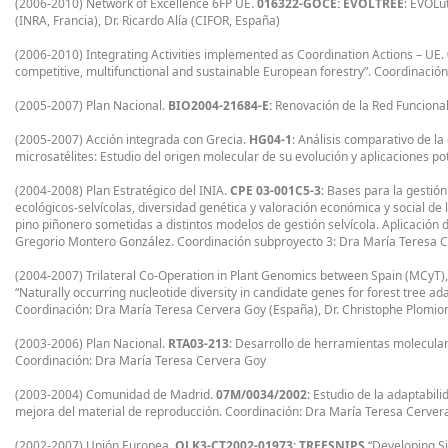
(2006-2010) Network of Excellence 6FP UE.
016322-GOCE: EVOLTREE
: EVOLut
(INRA, Francia), Dr. Ricardo Alía (CIFOR, España)
(2006-2010) Integrating Activities implemented as Coordination Actions – UE.
competitive, multifunctional and sustainable European forestry”. Coordinación:
(2005-2007) Plan Nacional.
BIO2004-21684-E:
Renovación de la Red Funciona
(2005-2007) Acción integrada con Grecia.
HG04-1
: Análisis comparativo de l
microsatélites: Estudio del origen molecular de su evolución y aplicaciones 
(2004-2008) Plan Estratégico del INIA.
CPE 03-001C5-3
: Bases para la gestión
ecológicos-selvícolas, diversidad genética y valoración económica y social de
pino piñonero sometidas a distintos modelos de gestión selvícola. Aplicación 
Gregorio Montero González. Coordinación subproyecto 3: Dra María Teresa 
(2004-2007) Trilateral Co-Operation in Plant Genomics between Spain (MCy
“Naturally occurring nucleotide diversity in candidate genes for forest tree ada
Coordinación: Dra María Teresa Cervera Goy (España), Dr. Christophe Plomion 
(2003-2006) Plan Nacional.
RTA03-213
: Desarrollo de herramientas molecular
Coordinación: Dra María Teresa Cervera Goy
(2003-2004) Comunidad de Madrid.
07M/0034/2002
: Estudio de la adaptabili
mejora del material de reproducción. Coordinación: Dra María Teresa Cerver
(2002-2007) Unión Europea.
QLK3-CT2002-01973: TREESNIPS
“Developing Si