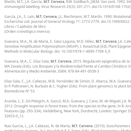
Martín, M.T., J.A. García,
M.T. Cervera
, R.W. Goldbach, J.W.M. Van Lent. 1992. In
immunogold labelling. Virus Research 25(3): 201-211. doi:10.1016/0168-1702
García, J.A., S. Laín,
M.T. Cervera
, J.L. Riechmann, M.T. Martín. 1990. Mutationa
Escherichia coli. Journal of General Virology 71: 2773-2779. doi.10.1099/002
Libros / Capítulos de libro
(Orden cronológico inverso)
Guevara, M.A., N. de María, E. Sáez-Laguna, M.D. Vélez,
M.T. Cervera
; J.A. C
Sensitive Amplification Polymorphism (MSAP). I. Kovalchuk (Ed). Plant Epigenet
Methods in Molecular Biology. doi: 10.1007/978-1-4899-7708-3_9
Guevara, M.A., C. Díaz-Sala,
M.T. Cervera
. 2015. Regulación epigenética de la
MA Zavala (Eds). Los Bosques y la Biodiversidad frente al Cambio Climático: I
Alimentación y Medio Ambiente. ISBN: 978-84-491-0038-3
Díaz-Sala, C., J.A. Cabezas, M.B. Fernández de Simón, D. Abarca, M.A. Guevara
In P. Poltronieri, N. Burbulis & C. Fogher (Eds). From plant genomics to plant 
Biomedicine Nº 53.
Aranda, I., E. Gil-Pelegrín, A. Gascó, M.A. Guevara, J. Cano, M. de Miguel, J.A. R
2012. Drought response in forest trees: from the species to the gene. In R. A
Features (pp. 293-334). Heildelberg, New York, Dordrecht, London: Springer.
32653-0_12.
Ruiz-García, L., J.A. Cabezas, N. de María,
M.T. Cervera.
(2010). Isoschizomers 
methylation changes. In I. Kovalchuk & F. Zemp (Eds). Plant Epigenetics: Meth