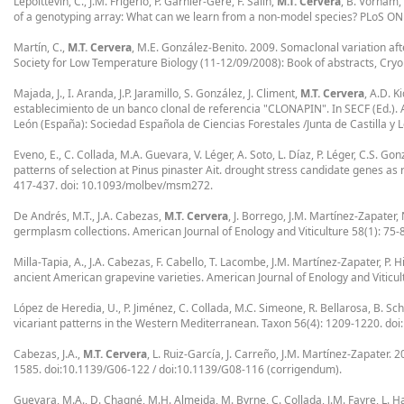
Lepoittevin, C., J.M. Frigerio, P. Garnier-Géré, F. Salin,
M.T. Cervera
, B. Vornam,
of a genotyping array: What can we learn from a non-model species? PLoS ON
Martín, C.,
M.T. Cervera
, M.E. González-Benito. 2009. Somaclonal variation aft
Society for Low Temperature Biology (11-12/09/2008): Book of abstracts, Cryole
Majada, J., I. Aranda, J.P. Jaramillo, S. González, J. Climent,
M.T. Cervera
, A.D. K
establecimiento de un banco clonal de referencia "CLONAPIN". In SECF (Ed.). A
León (España): Sociedad Española de Ciencias Forestales /Junta de Castilla y
Eveno, E., C. Collada, M.A. Guevara, V. Léger, A. Soto, L. Díaz, P. Léger, C.S. G
patterns of selection at Pinus pinaster Ait. drought stress candidate genes as 
417-437. doi: 10.1093/molbev/msm272.
De Andrés, M.T., J.A. Cabezas,
M.T. Cervera
, J. Borrego, J.M. Martínez-Zapater
germplasm collections. American Journal of Enology and Viticulture 58(1): 75-
Milla-Tapia, A., J.A. Cabezas, F. Cabello, T. Lacombe, J.M. Martínez-Zapater, P. 
ancient American grapevine varieties. American Journal of Enology and Viticul
López de Heredia, U., P. Jiménez, C. Collada, M.C. Simeone, R. Bellarosa, B. Sc
vicariant patterns in the Western Mediterranean. Taxon 56(4): 1209-1220. do
Cabezas, J.A.,
M.T. Cervera
, L. Ruiz-García, J. Carreño, J.M. Martínez-Zapater
1585. doi:10.1139/G06-122 / doi:10.1139/G08-116 (corrigendum).
Guevara, M.A., D. Chagné, M.H. Almeida, M. Byrne, C. Collada, J.M. Favre, L. Ha