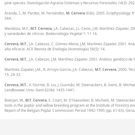
pine species. Investigación Agraria-Sistemas y Recursos Forestales 14(3): 292
Aranda, I., M. Pardos, M. Fernández,
M. Cervera
(Eds). 2005. Ecophysiology: f
564.
Mendoza, M.F.,
M.T. Cervera
, J.A. Cabezas, J.L. Cenis, J.M. Martínez-Zapater.
y variedades de cítricos. Biotecnología Vegetal 1: 11-16.
Cervera, M.T
., J.A. Cabezas, C. Gómez-Mena, J.M. Martínez-Zapater. 2001. Anál
alta eficacia. ACE Revista de Enología (Acenología) 56(5): 14.
Cervera, M.T
., J.A. Cabezas, J.M. Martínez-Zapater. 2001. Análisis genético de
Martínez-Zapater, J.M., R. Arroyo-García, J.A. Cabezas,
M.T. Cervera
. 2000. Téc
15: 29-33.
Cervera, M.T
., V. Storme, B. Liu, J. Gusmão, M. Steenackers, B. Ivens, B. Mic
Landbouww. Univ. Gent 62/4a: 1435-1441.
Boerjan, W.,
M.T. Cervera
, E. Coart, M. D'Haeseleer, B. Michiels, M. Steenacke
tools in the poplar and willow breeding program at the Institute of Forestry 
Report of the Belgian Poplar Commission: Period 1992-1995 (pp. 61-63). Ger