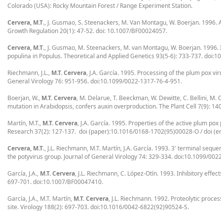
Colorado (USA): Rocky Mountain Forest / Range Experiment Station.
Cervera, M.T
., J. Gusmao, S. Steenackers, M. Van Montagu, W. Boerjan. 1996.
Growth Regulation 20(1): 47-52. doi: 10.1007/BF00024057.
Cervera, M.T
., J. Gusmao, M. Steenackers, M. van Montagu, W. Boerjan. 1996. 
populina in Populus. Theoretical and Applied Genetics 93(5-6): 733-737. doi:
Riechmann, J.L.,
M.T. Cervera
, J.A. García. 1995. Processing of the plum pox viru
General Virology 76: 951-956. doi:10.1099/0022-1317-76-4-951.
Boerjan, W.,
M.T. Cervera
, M. Delarue, T. Beeckman, W. Dewitte, C. Bellini, M
mutation in Arabidopsis, confers auxin overproduction. The Plant Cell 7(9): 1
Martín, M.T.,
M.T. Cervera
, J.A. García. 1995. Properties of the active plum po
Research 37(2): 127-137. doi (paper):10.1016/0168-1702(95)00028-O / doi (
Cervera, M.T
., J.L. Riechmann, M.T. Martín, J.A. García. 1993. 3' terminal seq
the potyvirus group. Journal of General Virology 74: 329-334. doi:10.1099/00
García, J.A.,
M.T. Cervera
, J.L. Riechmann, C. López-Otín. 1993. Inhibitory effe
697-701. doi:10.1007/BF00047410.
García, J.A., M.T. Martín,
M.T. Cervera
, J.L. Riechmann. 1992. Proteolytic proce
site. Virology 188(2): 697-703. doi:10.1016/0042-6822(92)90524-S.