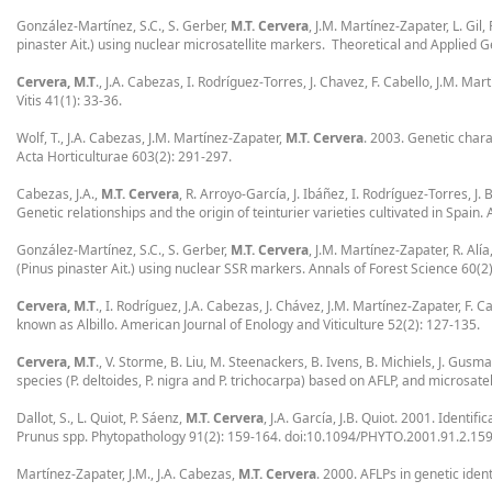
González-Martínez, S.C., S. Gerber,
M.T. Cervera
, J.M. Martínez-Zapater, L. Gil
pinaster Ait.) using nuclear microsatellite markers. Theoretical and Applied
Cervera, M.T
., J.A. Cabezas, I. Rodríguez-Torres, J. Chavez, F. Cabello, J.M. Ma
Vitis 41(1): 33-36.
Wolf, T., J.A. Cabezas, J.M. Martínez-Zapater,
M.T. Cervera
. 2003. Genetic char
Acta Horticulturae 603(2): 291-297.
Cabezas, J.A.,
M.T. Cervera
, R. Arroyo-García, J. Ibáñez, I. Rodríguez-Torres, 
Genetic relationships and the origin of teinturier varieties cultivated in Spain
González-Martínez, S.C., S. Gerber,
M.T. Cervera
, J.M. Martínez-Zapater, R. Alí
(Pinus pinaster Ait.) using nuclear SSR markers. Annals of Forest Science 60(2
Cervera, M.T
., I. Rodríguez, J.A. Cabezas, J. Chávez, J.M. Martínez-Zapater, F
known as Albillo. American Journal of Enology and Viticulture 52(2): 127-135.
Cervera, M.T
., V. Storme, B. Liu, M. Steenackers, B. Ivens, B. Michiels, J. G
species (P. deltoides, P. nigra and P. trichocarpa) based on AFLP, and microsat
Dallot, S., L. Quiot, P. Sáenz,
M.T. Cervera
, J.A. García, J.B. Quiot. 2001. Identi
Prunus spp. Phytopathology 91(2): 159-164. doi:10.1094/PHYTO.2001.91.2.159
Martínez-Zapater, J.M., J.A. Cabezas,
M.T. Cervera
. 2000. AFLPs in genetic ide