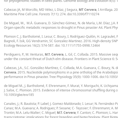
for phylogenomic studies in seed plants. Genome Biology and Evolution 9(5):
Cabezas JA, M Morcillo, MD Vélez, L Díaz, J Segura,
MT Cervera
, I Arrillaga.
Maritime Pine Cell Line. Forests 7(11): 274. doi:10.3390/f7110274
De Miguel, M., M.Á. Guevara, D. Sánchez-Gómez, N. de María, L.M. Díaz, J.A. 
Organ-specific metabolic responses to drought in Pinus pinaster Ait. Plant Ph
Plomion C, J. Bartholomé, I. Lesur, C. Boury, I. Rodríguez-Quilón, H. Lagraulet, 
Bagnoli, F. Isik, GG Vendramin, SC Gonzalez-Martinez. 2016. High-density SNP
Ecology Resources 16(2): 574-587. doi: 10.1111/1755-0998.12464
Perdiguero, P., M. Venturas,
M.T. Cervera
, L. Gil, C. Collada. 2015. Massive s
under the constant threat of Dutch elm disease. Frontiers in Plant Science 6: 
Cabezas, J.A., S.C. González-Martínez, C. Collada, M.A. Guevara, C. Boury, N. de
Cervera
. 2015. Nucleotide polymorphisms in a pine ortholog of the Arabidop
performance in Pinus pinaster. Tree Physiology 35(9): 1000-1006. doi:10.1093
de Miguel M., J. Bartholomé, F. Ehrenmann, F. Murat, Y. Moriguchi, K. Uchiyama
J. Salse, C. Plomion. 2015. Evidence of intense chromosomal shuffling during 
10.1093/gbe/evv185
Canales, J.; R. Bautista; P. Label; J. Gomez-Maldonado; I. Lesur; N. Fernández
Canas; M.A. Guevara; A. Rodrigues; P. Seoane; C- Teyssier; F. Ehrenmann; A. More
Trontin; M.A. Lelu-Walter; C. Miguel;
M.T. Cervera
; F. Canton; C. Plomion; L. H
transcriptome: implications for forest breeding and biotechnology. Plant Biot