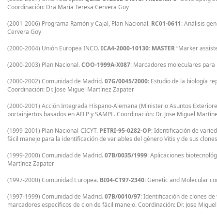
Coordinación: Dra María Teresa Cervera Goy
(2001-2006) Programa Ramón y Cajal, Plan Nacional.
RC01-0611
: Análisis ge
Cervera Goy
(2000-2004) Unión Europea INCO.
ICA4-2000-10130: MASTER
“Marker assiste
(2000-2003) Plan Nacional.
COO-1999A-X087
: Marcadores moleculares para l
(2000-2002) Comunidad de Madrid.
07G/0045/2000
: Estudio de la biología r
Coordinación: Dr. Jose Miguel Martínez Zapater
(2000-2001) Acción Integrada Hispano-Alemana (Ministerio Asuntos Exteriore
portainjertos basados en AFLP y SAMPL. Coordinación: Dr. Jose Miguel Martín
(1999-2001) Plan Nacional-CICYT.
PETRI-95-0282-OP
: Identificación de vari
fácil manejo para la identificación de variables del género Vitis y de sus clon
(1999-2000) Comunidad de Madrid.
07B/0035/1999
: Aplicaciones biotecnológ
Martínez Zapater
(1997-2000) Comunidad Europea.
BI04-CT97-2340
: Genetic and Molecular con
(1997-1999) Comunidad de Madrid.
07B/0010/97
: Identificación de clones d
marcadores específicos de clon de fácil manejo. Coordinación: Dr. Jose Migue