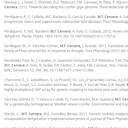
Mackay, J., J. Dean, C. Plomion, D.G. Peterson, F.M. Cánovas, N. Pavy, P. Ingvar
Cervera
. 2012. Towards decoding the conifer giga-genome. Plant Molecular B
Perdiguero, P., C. Collada, M.C. Barbero, G. García Casado,
M.T. Cervera
, A. S
progressive stress and suppression-subtractive hybridization. Plant Physiolog
Perdiguero, P., M.C. Barbero,
M.T. Cervera
, A. Soto, C. Collada. 2012. Novel c
dehydrins. Planta 236(6): 1863-1874. doi: 10.1007/s00425-012-1737-4.
De Miguel, M., D. Sánchez-Gómez,
M.T. Cervera
, I. Aranda. 2012. Functional 
family of Pinus pinasterAit. in response to drought. Tree Physiology 32(1): 94
Fernández-Pozo N., J. Canales, D. Guerrero-Fernandez, D.P. Villalobos, S.M. Di
M.T. Cervera
, A. Soto, R. Ordas, F.R. Canton, C. Avila, F.M. Cánovas, M.G. Cl
BMC Genomics 12: 366. doi: 10.1186/1471-2164-12-366.
Chancerel, E., C. Lepoittevin, G. Le Provost, Y.C. Lin, J.P. Jaramillo-Correa, A.J. 
Boury, D. Grivet, S.C. González-Martínez, P. Rouzé, Y. Van de Peer, D.B. Neale,
highly-multiplexed SNP array for genetic mapping in maritime pine and compa
Sánchez-Gómez D., T. Velasco-Conde, F.J. Cano-Martín, M.A. Guevara,
M.T. Ce
for a genetically homogeneous Mediterranean conifer. Environmental and Exp
Martín, C.,
M.T. Cervera
, M.E. González-Benito. 2011. Genetic stability analy
encapsulation-dehydration cryopreservation protocol. Journal of Plant Physiolo