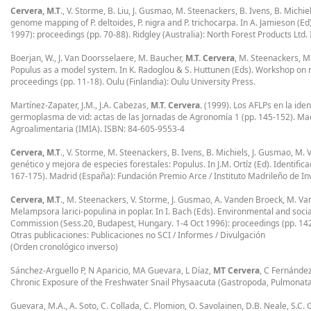
Cervera, M.T
., V. Storme, B. Liu, J. Gusmao, M. Steenackers, B. Ivens, B. Mich
genome mapping of P. deltoides, P. nigra and P. trichocarpa. In A. Jamieson
1997): proceedings (pp. 70-88). Ridgley (Australia): North Forest Products Lt
Boerjan, W., J. Van Doorsselaere, M. Baucher,
M.T. Cervera
, M. Steenackers, M
Populus as a model system. In K. Radoglou & S. Huttunen (Eds). Workshop on re
proceedings (pp. 11-18). Oulu (Finlandia): Oulu University Press.
Martínez-Zapater, J.M., J.A. Cabezas,
M.T. Cervera.
(1999). Los AFLPs en la ident
germoplasma de vid: actas de las Jornadas de Agronomía 1 (pp. 145-152). Madr
Agroalimentaria (IMIA). ISBN: 84-605-9553-4
Cervera, M.T
., V. Storme, M. Steenackers, B. Ivens, B. Michiels, J. Gusmao, 
genético y mejora de especies forestales: Populus. In J.M. Ortíz (Ed). Identi
167-175). Madrid (España): Fundación Premio Arce / Instituto Madrileño de In
Cervera, M.T
., M. Steenackers, V. Storme, J. Gusmao, A. Vanden Broeck, M. V
Melampsora larici-populina in poplar. In I. Bach (Eds). Environmental and social
Commission (Sess.20, Budapest, Hungary. 1-4 Oct 1996): proceedings (pp. 142
Otras publicaciones: Publicaciones no SCI / Informes / Divulgación
(Orden cronológico inverso)
Sánchez-Arguello P, N Aparicio, MA Guevara, L Díaz,
MT Cervera
, C Fernández
Chronic Exposure of the Freshwater Snail Physaacuta (Gastropoda, Pulmonata) 
Guevara, M.A., A. Soto, C. Collada, C. Plomion, O. Savolainen, D.B. Neale, S.C