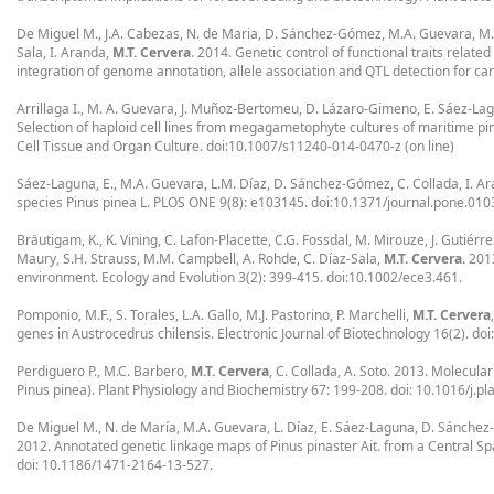
De Miguel M., J.A. Cabezas, N. de Maria, D. Sánchez-Gómez, M.A. Guevara, M.D.
Sala, I. Aranda,
M.T. Cervera
. 2014. Genetic control of functional traits relate
integration of genome annotation, allele association and QTL detection for 
Arrillaga I., M. A. Guevara, J. Muñoz-Bertomeu, D. Lázaro-Gimeno, E. Sáez-Lagu
Selection of haploid cell lines from megagametophyte cultures of maritime pi
Cell Tissue and Organ Culture. doi:10.1007/s11240-014-0470-z (on line)
Sáez-Laguna, E., M.A. Guevara, L.M. Díaz, D. Sánchez-Gómez, C. Collada, I. A
species Pinus pinea L. PLOS ONE 9(8): e103145. doi:10.1371/journal.pone.01
Bräutigam, K., K. Vining, C. Lafon-Placette, C.G. Fossdal, M. Mirouze, J. Gutié
Maury, S.H. Strauss, M.M. Campbell, A. Rohde, C. Díaz-Sala,
M.T. Cervera
. 201
environment. Ecology and Evolution 3(2): 399-415. doi:10.1002/ece3.461.
Pomponio, M.F., S. Torales, L.A. Gallo, M.J. Pastorino, P. Marchelli,
M.T. Cervera
genes in Austrocedrus chilensis. Electronic Journal of Biotechnology 16(2). doi:
Perdiguero P., M.C. Barbero,
M.T. Cervera
, C. Collada, A. Soto. 2013. Molecul
Pinus pinea). Plant Physiology and Biochemistry 67: 199-208. doi: 10.1016/j.p
De Miguel M., N. de María, M.A. Guevara, L. Díaz, E. Sáez-Laguna, D. Sánchez-
2012. Annotated genetic linkage maps of Pinus pinaster Ait. from a Central 
doi: 10.1186/1471-2164-13-527.