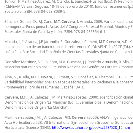
Turrión, P. Martínez-Álvarez, M. Otárola, E. Sánchez-Husillos (Eds). IV Reuni
(CENEAM Valsaín, Segovia, 18-19 de febrero de 2010): libro de resúmenes (p.31)
Sostenible. ISBN: 978-84-693-3039-5.
Sánchez-Gómez, D., F.J. Cano,
M.T. Cervera
, I. Aranda. 2009. Variabilidad fen
homogénea: Pinus pinea L. Actas del V Congreso Forestal Español: Montes y So
Forestales /Junta de Castilla y León. ISBN: 978-84-936854-6-1.
Majada, J., I. Aranda, J.P. Jaramillo, S. González, J. Climent,
M.T. Cervera
, A.D. K
establecimiento de un banco clonal de referencia "CLONAPIN". In SECF (Ed.). A
León (España): Sociedad Española de Ciencias Forestales /Junta de Castilla y
González-Martínez, S.C., A. Soto, M.A. Guevara, J.J. Robledo-Arnuncio, R. Alia, 
selección natural en pinos. II Reunión Nacional de Genómica Forestal (Pontev
Alba, N., R. Alia,
M.T. Cervera
, J. Climent, S.C. González, R. Chambel, L. Gil, P. 
Variabilidad interpoblacional en especies forestales: aplicaciones a la conser
(Pontevedra): libro de resúmenes. España: UAH.
Cervera, M.T
., J.A. Cabezas, J.M. Martínez-Zapater. (2000). Identificación c
Denominación de Origen “La Mancha” (Ed). II Seminario de la Denominación d
Denominación de Origen "La Mancha".
Martínez-Zapater, J.M., J.A. Cabezas,
M.T. Cervera
. (2000). AFLPs in genetic id
Acta Horticulturae 528: VII International Symposium on Grapevine Genetics an
Horticultural Science (ISHS).
http://www.actahort.org/books/528/528_12.htm