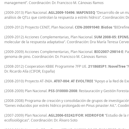
management”. Coordinación: Dr. Francisco M. Cánovas Ramos
(2009-2013) Plan Nacional.
AGL2009-10496: MAPINSEQ
“Desarrollo de un ma
análisis de QTLs que controlan la respuesta a estrés hídrico”. Coordinación:
(2009-2012) Proyecto CENIT, Plan Nacional.
CEN-20091040: BioSos
“BIOrefine
(2009-2012) Acciones Complementarias, Plan Nacional.
SUM 2008-05: EPINE
molecular de la respuesta adaptativa”. Coordinación: Dra María Teresa Cerv
(2009-2009) Acciones Complementarias, Plan Nacional.
BIO2007-29814-E:
Par
genoma de pino. Coordinación: Dr. Francisco M. Cánovas Ramos
(2008-2012) Cooperation KBBE Programme 7FP UE.
211868SP1: NovelTree
“N
Dr. Ricardo Alía (CIFOR, España)
(2008-2010) Proyecto AT-INIA.
AT07-004: AT EVOLTREE
“Apoyo a la Red de Ex
(2008-2009) Plan Nacional.
PSS-310000-2008
: Restauración y Gestión Forestal
(2008-2008) Programa de creación y consolidación de grupos de investigación
“Genes inducidos por estrés hídrico prolongado en Pinus pinaster Ait.”. Coodin
(2007-2009) Plan Nacional.
AGL2006-03242/FOR: HIDROFOR
“Estudio de la 
ecofisiológicas”. Coordinación: Dr. Álvaro Soto