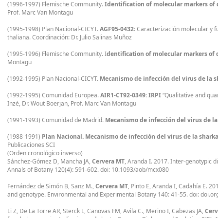
(1996-1997) Flemische Community.
Identification of molecular markers of
Prof. Marc Van Montagu
(1995-1998) Plan Nacional-CICYT.
AGF95-0432
: Caracterización molecular y fu
thaliana. Coordinación: Dr. Julio Salinas Muñoz
(1995-1996) Flemische Community. I
dentification of molecular markers of d
Montagu
(1992-1995) Plan Nacional-CICYT.
Mecanismo de infección del virus de la s
(1992-1995) Comunidad Europea.
AIR1-CT92-0349: IRPI
“Qualitative and quan
Inzé, Dr. Wout Boerjan, Prof. Marc Van Montagu
(1991-1993) Comunidad de Madrid.
Mecanismo de infección del virus de la
(1988-1991)
Plan Nacional. Mecanismo de infección del virus de la shark
Publicaciones SCI
(Orden cronológico inverso)
Sánchez-Gómez D, Mancha JA,
Cervera MT
, Aranda I. 2017. Inter-genotypic 
Annals of Botany 120(4): 591-602. doi: 10.1093/aob/mcx080
Fernández de Simón B, Sanz M.,
Cervera MT
, Pinto E, Aranda I, Cadahía E. 20
and genotype. Environmental and Experimental Botany 140: 41-55. doi: doi.o
Li Z, De La Torre AR, Sterck L, Canovas FM, Avila C., Merino I, Cabezas JA,
Cerv