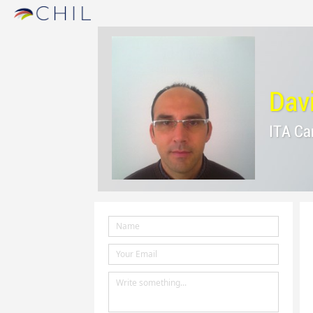
Dav
ITA Ca