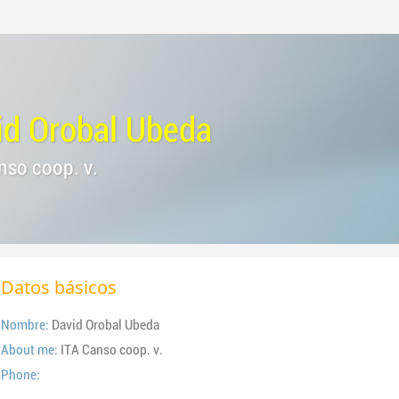
id Orobal Ubeda
nso coop. v.
Datos básicos
Nombre:
David Orobal Ubeda
About me:
ITA Canso coop. v.
Phone: