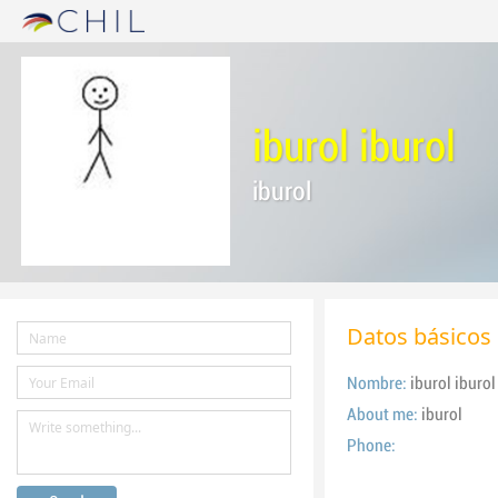
iburol iburol
iburol
Datos básicos
Nombre:
iburol iburol
About me:
iburol
Phone: