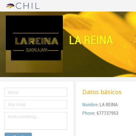
LA REINA
Datos básicos
Nombre:
LA REINA
Phone:
677737953