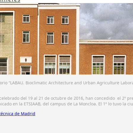
io “LABAU. Bioclimatic Architecture and Urban Agriculture Laborato
 celebrado del 19 al 21 de octubre de 2016, han concedido el 2º pre
bicado en la ETSIAAB, del campus de La Moncloa. El 1º lo tuvo la c
itécnica de Madrid