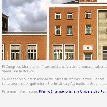
El Congreso Mundial de Ifraestructuras Verdes premia al Laborator
Spain”. de la itdUPM
En el congreso internacional de infraestructuras verdes, Bogotá,
Laboratorio de Arquitectura Bioclimática y Agricultura Urbana, u
Para más información:
Premio Internacional a la Universidad Pol