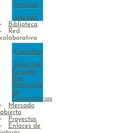
Noticias
Agenda
Biblioteca
Red
colaborativa
Consultas
Directiva
Europea
Uso
Sostenible
de
Fitosanitarios
Mercado
écnica de Madrid
abierto
Proyectos
Enlaces de
interés