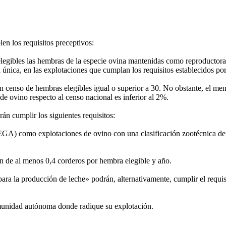
en los requisitos preceptivos:
legibles las hembras de la especie ovina mantenidas como reproductoras
d única, en las explotaciones que cumplan los requisitos establecidos po
un censo de hembras elegibles igual o superior a 30. No obstante, el menc
ovino respecto al censo nacional es inferior al 2%.
án cumplir los siguientes requisitos:
 (REGA) como explotaciones de ovino con una clasificación zootécnica d
n de al menos 0,4 corderos por hembra elegible y año.
a la producción de leche» podrán, alternativamente, cumplir el requisi
omunidad autónoma donde radique su explotación.