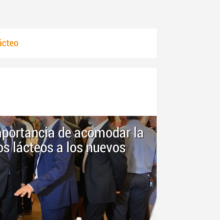
ácteo
mportancia de acomodar la
os lácteos a los nuevos