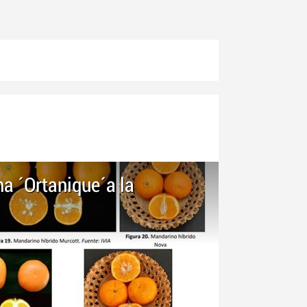
a ´Ortanique´a la