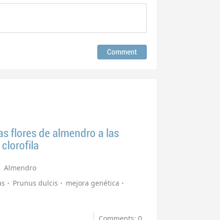
as flores de almendro a las
clorofila
Almendro
as
Prunus dulcis
mejora genética
Comments: 0