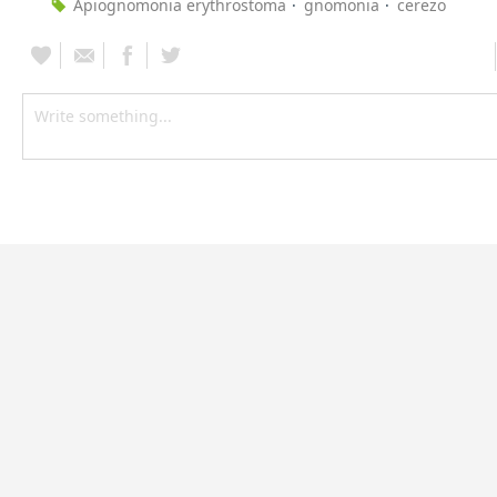
Apiognomonia erythrostoma
gnomonia
cerezo