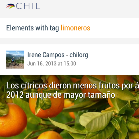
Elements with tag
limoneros
-
Irene Campos
chilorg
Jun 16, 2013 at 15:00
Los cítricos dieron menos frutos por á
2012 aunque de mayor tamaño