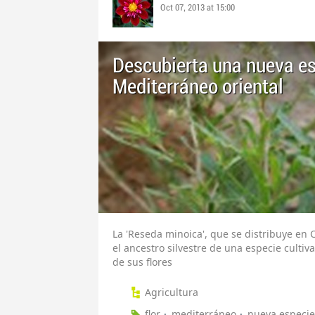
Oct 07, 2013 at 15:00
Descubierta una nueva es
Mediterráneo oriental
La 'Reseda minoica', que se distribuye en C
el ancestro silvestre de una especie cult
de sus flores
Agricultura
flor
mediterráneo
nueva especie