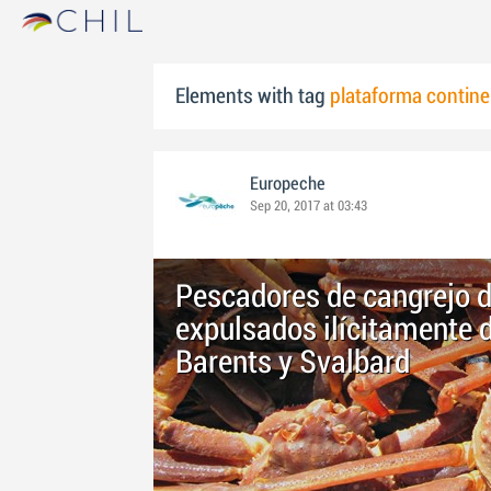
Elements with tag
plataforma contine
Europeche
Sep 20, 2017 at 03:43
Pescadores de cangrejo d
expulsados ilícitamente 
Barents y Svalbard