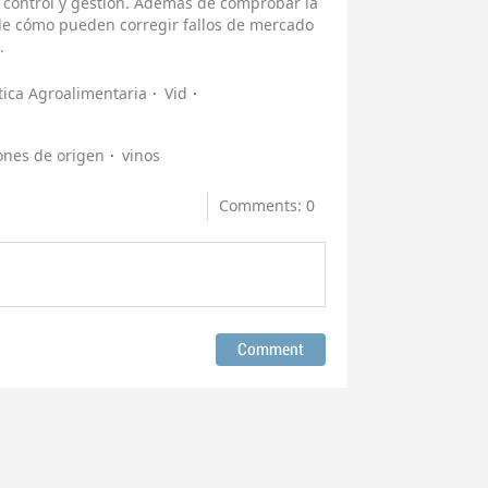
 control y gestión. Además de comprobar la
de cómo pueden corregir fallos de mercado
.
ítica Agroalimentaria
Vid
nes de origen
vinos
Comments: 0