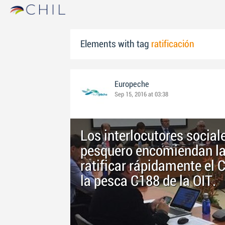
Elements with tag
ratificación
Europeche
Sep 15, 2016 at 03:38
Los interlocutores social
pesquero encomiendan la
ratificar rápidamente el 
la pesca C188 de la OIT.