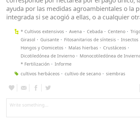
corresponde por hectárea por el pago único, l
ayuda por las medidas agroambientales o la 
integrada si se acogió a ellas, o a cualquier ot
* Cultivos extensivos
Avena
Cebada
Centeno
Trig
Girasol
Guisante
Fitosanitarios de síntesis
Insectos
Hongos y Oomicetos
Malas hierbas
Crustáceos
Dicotiledónea de Invierno
Monocotiledónea de Inviern
* Fertilización
Informe
cultivos herbáceos
cultivo de secano
siembras