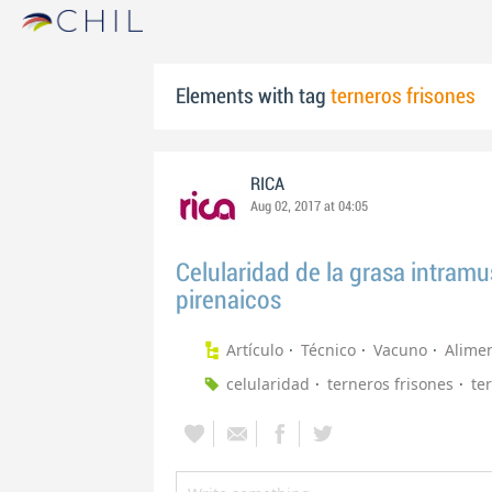
Elements with tag
terneros frisones
RICA
Aug 02, 2017 at 04:05
Celularidad de la grasa intramu
pirenaicos
Artículo
Técnico
Vacuno
Alime
celularidad
terneros frisones
te