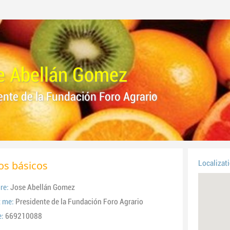
e Abellán Gomez
ente de la Fundación Foro Agrario
os básicos
Localizat
re:
Jose Abellán Gomez
 me:
Presidente de la Fundación Foro Agrario
e:
669210088