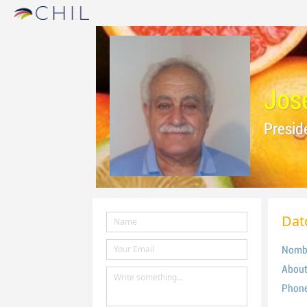
Jos
Presid
Dat
Nomb
About
Phon