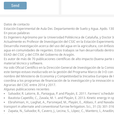
Datos de contacto
Estación Experimental de Aula Dei. Departamento de Suelo y Agua. Apdo. 130
En pocas palabras
Es Ingeniero Agrónomo por la Universidad Politécnica de Cataluña, y Doctor I
Actualmente es Profesor de Investigación del CSIC en la Estación Experimenta
Desarrolla investigación acerca del uso del agua en la agricultura, con énfasis
agua en comunidades de regantes. Estos trabajos se han desarrollado dentro
EEAD del CSIC y del CITA del Gobierno de Aragón.
Es autor de más de 70 publicaciones científicas de alto impacto (buena parte d
material técnico y software.
Ha sido Oficial Científico en la Dirección General de Investigación de la Com
este tiempo estuvo involucrado en la gestión del Programa Marco de I+D con 
nombre del Ministerio de Economía y Competitividad la Iniciativa Europea de
coordina a los programas de financiación de la investigación y la innovación
Agrarias del CSIC entre 2014 y 2017.
Algunas publicaciones recientes
Salvador, R. Latorre, B., Paniagua, P. and Playán, E. 2011. Farmers’ schedu
Bautista-Capetillo, C., Zavala, M. 1. and Playán, E. 2013. Kinetic energy in sp
Ebrahimian, H., Liaghat, A., Parsinejad, M., Playán, E., Abbasi, F. and Nav
transport in alternate and conventional furrow fertigation. Sci., 31 (3): 301-316
Zapata, N., Salvador, R., Cavero, J., Lecina, S., López, C., Mantero, I., Anadón