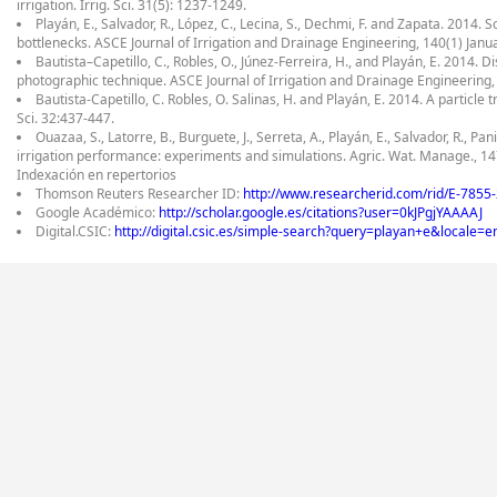
irrigation. Irrig. Sci. 31(5): 1237-1249.
Playán, E., Salvador, R., López, C., Lecina, S., Dechmi, F. and Zapata. 2014. 
bottlenecks. ASCE Journal of Irrigation and Drainage Engineering, 140(1) Jan
Bautista–Capetillo, C., Robles, O., Júnez-Ferreira, H., and Playán, E. 2014. 
photographic technique. ASCE Journal of Irrigation and Drainage Engineering
Bautista-Capetillo, C. Robles, O. Salinas, H. and Playán, E. 2014. A particle 
Sci. 32:437-447.
Ouazaa, S., Latorre, B., Burguete, J., Serreta, A., Playán, E., Salvador, R., P
irrigation performance: experiments and simulations. Agric. Wat. Manage., 1
Indexación en repertorios
Thomson Reuters Researcher ID:
http://www.researcherid.com/rid/E-7855
Google Académico:
http://scholar.google.es/citations?user=0kJPgjYAAAAJ
Digital.CSIC:
http://digital.csic.es/simple-search?query=playan+e&locale=e