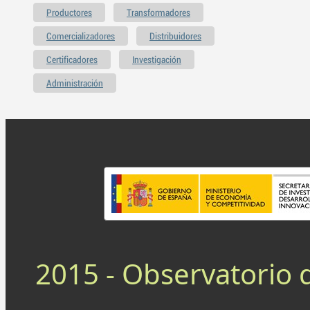
Productores
Transformadores
Comercializadores
Distribuidores
Certificadores
Investigación
Administración
2015 - Observatorio 