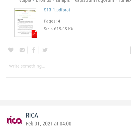
vulpia
bromus
sinapis
Rapistrum rugosum
rume
S13-1.pdfprot
Pages:
4
Size:
613.48 Kb
RICA
Feb 01, 2021 at 04:00