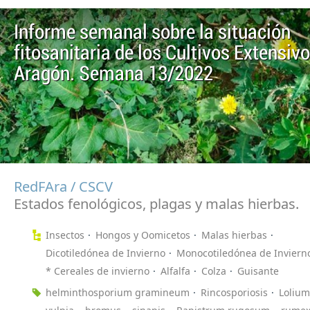
Informe semanal sobre la situación
fitosanitaria de los Cultivos Extensiv
Aragón. Semana 13/2022
RedFAra / CSCV
Estados fenológicos, plagas y malas hierbas.
Insectos
Hongos y Oomicetos
Malas hierbas
Dicotiledónea de Invierno
Monocotiledónea de Inviern
* Cereales de invierno
Alfalfa
Colza
Guisante
helminthosporium gramineum
Rincosporiosis
Lolium