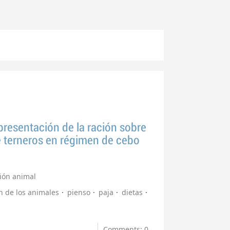
 presentación de la ración sobre
 terneros en régimen de cebo
ión animal
n de los animales
pienso
paja
dietas
Comments: 0