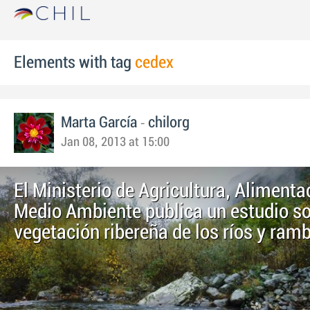
Elements with tag
cedex
-
Marta García
chilorg
Jan 08, 2013 at 15:00
El Ministerio de Agricultura, Alimenta
Medio Ambiente publica un estudio so
vegetación ribereña de los ríos y ram