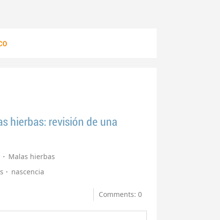
co
as hierbas: revisión de una
l
Malas hierbas
s
nascencia
Comments: 0