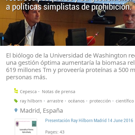
a políticas simplistas de prohibición.
El biólogo de la Universidad de Washington r
una gestión óptima aumentaría la biomasa rel
619 millones Tm y proveería proteínas a 500 m
personas más.
Cepesca
Notas de prensa
ray hilborn
arrastre
océanos
protección
científico
Madrid, España
Presentación Ray Hilborn Madrid 14 June 2016
Pages:
43