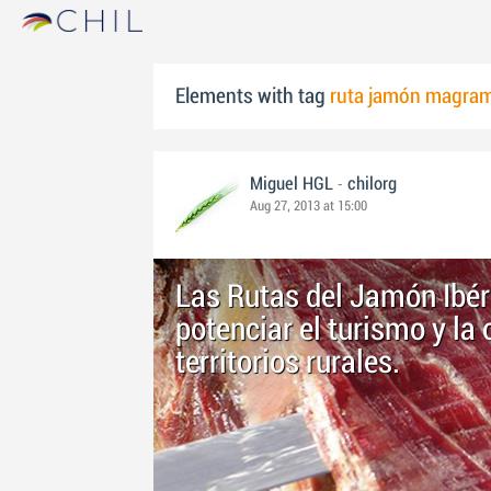
Elements with tag
ruta jamón magra
-
Miguel HGL
chilorg
Aug 27, 2013 at 15:00
Las Rutas del Jamón Ibér
potenciar el turismo y la
territorios rurales.