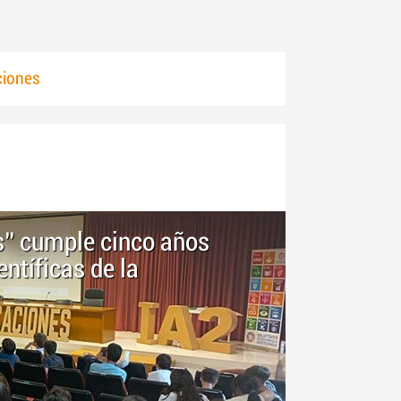
ciones
” cumple cinco años
ntíficas de la