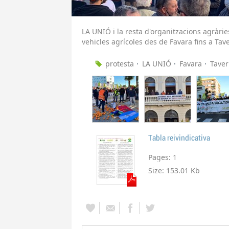
LA UNIÓ i la resta d'organitzacions agràr
vehicles agrícoles des de Favara fins a Tav
protesta
LA UNIÓ
Favara
Taver
Tabla reivindicativa
Pages:
1
Size:
153.01 Kb