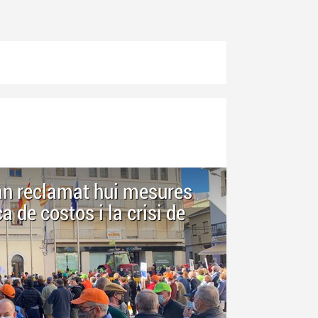
an reclamat hui mesures
a de costos i la crisi de