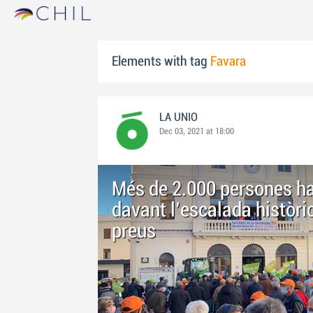
Elements with tag
Favara
LA UNIO
Dec 03, 2021 at 18:00
Més de 2.000 persones h
davant l'escalada històric
preus