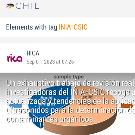
Elements with tag
INIA-CSIC
RICA
Sep 01, 2023 at 07:25
Un exhaustivo trabajo de revisión rea
investigadoras del INIA-CSIC recoge u
actualizada y tendencias de la aplica
ultrasonidos para la determinación d
contaminantes orgánicos