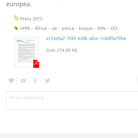
europea.
Press 2015
SFPA
África
ue
pesca
buque
INN
OIT.
a126e5a2-1f49-43db-a8ce-1c6df0a79fae
Size:
274.09 Kb