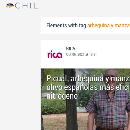
Elements with tag
arbequina y manzan
RICA
Oct 06, 2021 at 13:31
Picual, arbequina y manza
olivo españolas más efic
nitrógeno