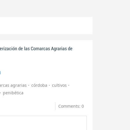
erización de las Comarcas Agrarias de
a
rcas agrarias
córdoba
cultivos
penibética
Comments: 0