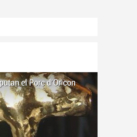
putan el Porc d’Or con