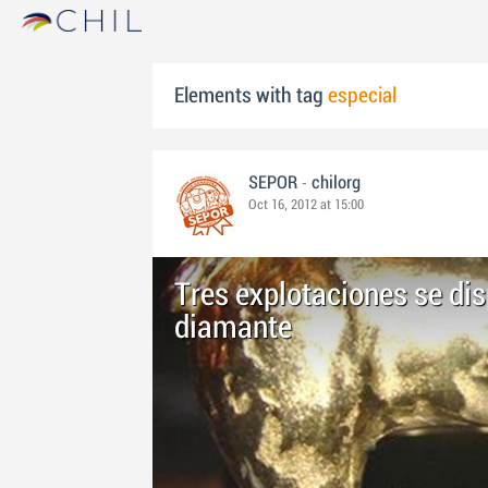
Elements with tag
especial
-
SEPOR
chilorg
Oct 16, 2012 at 15:00
Tres explotaciones se dis
diamante