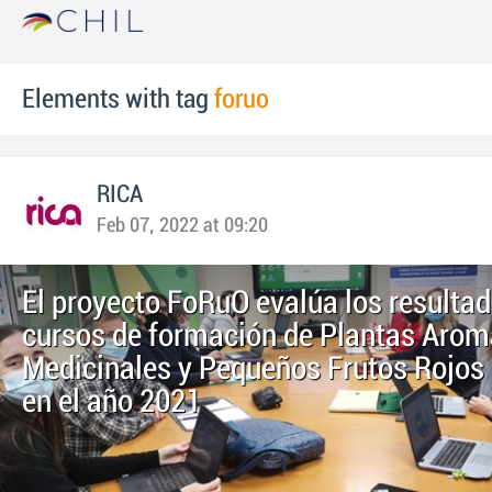
Elements with tag
foruo
RICA
Feb 07, 2022 at 09:20
El proyecto FoRuO evalúa los resultad
cursos de formación de Plantas Arom
Medicinales y Pequeños Frutos Rojos 
en el año 2021