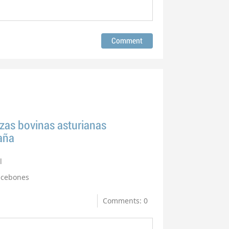
zas bovinas asturianas
aña
l
cebones
Comments: 0