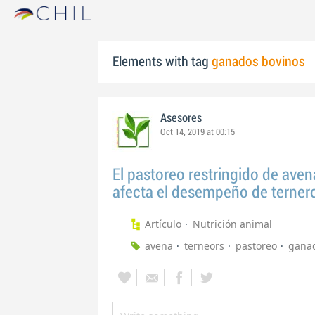
Elements with tag
ganados bovinos
Asesores
Oct 14, 2019 at 00:15
El pastoreo restringido de aven
afecta el desempeño de terner
Artículo
Nutrición animal
avena
terneors
pastoreo
ganad