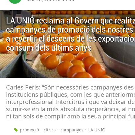
LA UNIÓ reclama al Govern que realit
campanyes de promoció dels nostres c
a revertir el descens de les exportacio
consum dels últims anys
Carles Peris: “Són necessàries campanyes des 
institucions públiques, com les que anteriorme
interprofessional Intercitrus i que va deixar de
sumir-se en la més absoluta inoperància, al n
ni tan sols de complir amb la seua principal fu
promoció
cítrics
campanyes
LA UNIÓ