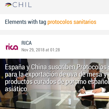
Elements with tag
protocolos sanitarios
RICA
Nov 29, 2018 at 01:28
España y China suscriben Protocolos 
para la exportación de uva de mesa y 
productos curados de porcino español
asiático