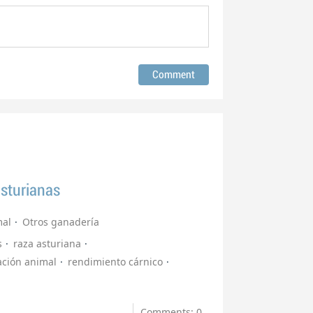
sturianas
mal
Otros ganadería
s
raza asturiana
ación animal
rendimiento cárnico
Comments: 0