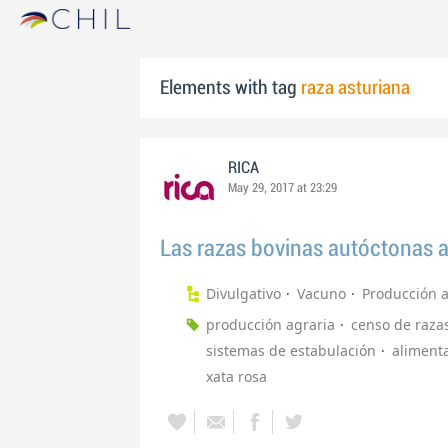
Elements with tag
raza asturiana
RICA
May 29, 2017 at 23:29
Las razas bovinas autóctonas a
Divulgativo
Vacuno
Producción 
producción agraria
censo de raza
sistemas de estabulación
aliment
xata rosa