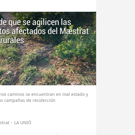
e que se agilicen las
os afectados del Maestrat
rurales
chos caminos se encuentran en mal estado y
as campañas de recolección
strat
LA UNIÓ