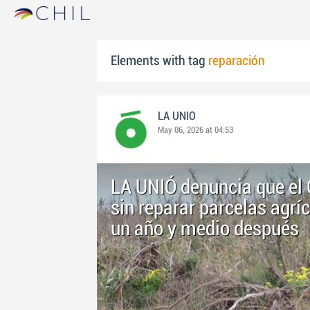
Elements with tag
reparación
LA UNIO
May 06, 2026 at 04:53
LA UNIÓ denuncia que el 
sin reparar parcelas agrí
un año y medio después