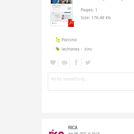
Pages:
1
Size:
176.48 Kb
Porcino
lechones
zinc
RICA
Apr 08, 2021 at 10:15