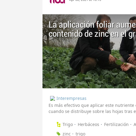
La aplicación foliar aume
contenido de zinc en el gr
Interempresas
Es más efectivo que aplicar este nutriente
cuando se distribuye sobre las hojas tras e
Trigo
Herbáceos
Fertilización
A
zinc
trigo