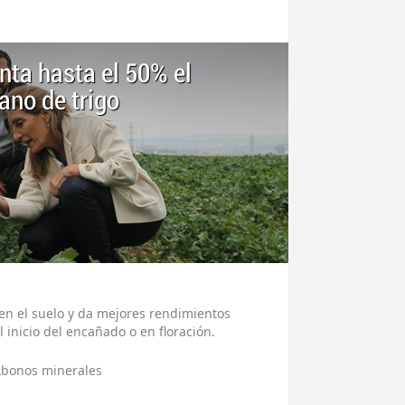
nta hasta el 50% el
ano de trigo
 en el suelo y da mejores rendimientos
l inicio del encañado o en floración.
bonos minerales