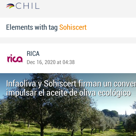
Elements with tag
Sohiscert
RICA
Dec 16, 2020 at 04:38
Infaoliva y Sohiscert firman un conve
impulsar el aceite de oliva ecológico