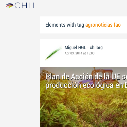
Elements with tag
agronoticias fao
-
Miguel HGL
chilorg
Apr 03, 2014 at 15:00
Plan de Acción de la UE so
producción ecológica en 