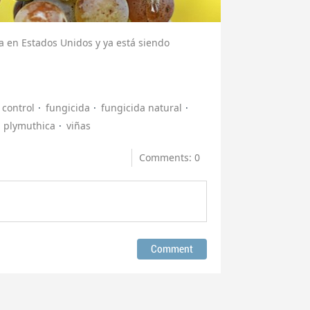
a en Estados Unidos y ya está siendo
control
fungicida
fungicida natural
a plymuthica
viñas
Comments: 0