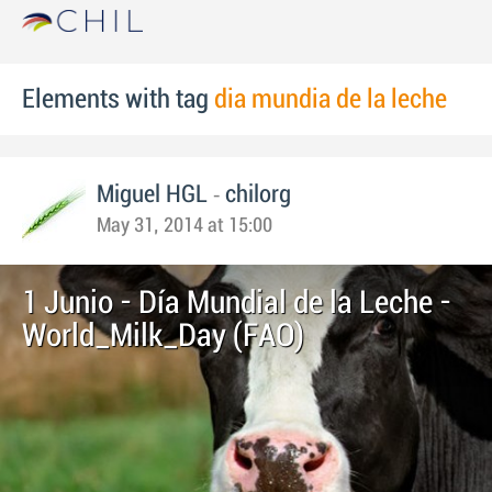
Elements with tag
dia mundia de la leche
-
Miguel HGL
chilorg
May 31, 2014 at 15:00
1 Junio - Día Mundial de la Leche -
World_Milk_Day (FAO)