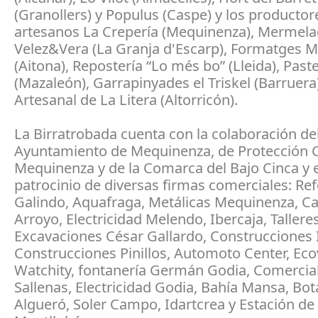
(Granollers) y Populus (Caspe) y los productor
artesanos La Crepería (Mequinenza), Mermel
Velez&Vera (La Granja d'Escarp), Formatges 
(Aitona), Repostería “Lo més bo” (Lleida), Past
(Mazaleón), Garrapinyades el Triskel (Barruer
Artesanal de La Litera (Altorricón).
La Birratrobada cuenta con la colaboración de
Ayuntamiento de Mequinenza, de Protección Ci
Mequinenza y de la Comarca del Bajo Cinca y e
patrocinio de diversas firmas comerciales: R
Galindo, Aquafraga, Metálicas Mequinenza, C
Arroyo, Electricidad Melendo, Ibercaja, Tallere
Excavaciones César Gallardo, Construcciones 
Construcciones Pinillos, Automoto Center, Eco
Watchity, fontanería Germán Godia, Comercial 
Sallenas, Electricidad Godia, Bahía Mansa, Bot
Algueró, Soler Campo, Idartcrea y Estación de 