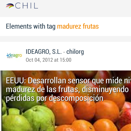
Elements with tag
madurez frutas
-
IDEAGRO, S.L.
chilorg
Oct 04, 2012 at 15:00
EEUU: Desarrollan sensor que mide ni
madurez de las frutas, disminuyendo 
pérdidas por descomposición