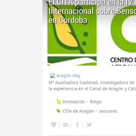
El CITA participa en la IV
Internacional sobre Sens
en Córdoba
Aragón Hoy
Mª Auxiliadora Casterad, investigadora de
la experiencia en el Canal de Aragón y Cat
Innovación
Riego
CITA de Aragón
sensores