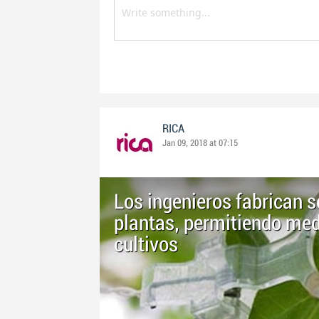
RICA
Jan 09, 2018 at 07:15
Los ingenieros fabrican s
plantas, permitiendo med
cultivos